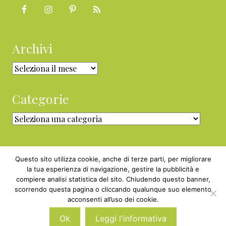
Archivi
Archivi
Categorie
Categorie
Questo sito utilizza cookie, anche di terze parti, per migliorare
la tua esperienza di navigazione, gestire la pubblicità e
compiere analisi statistica del sito. Chiudendo questo banner,
Copyright © 2010 - 2026 BabyGreen™ ·
scorrendo questa pagina o cliccando qualunque suo elemento
P.IVA 05829800969 · Webmaster
acconsenti all’uso dei cookie.
Nexnova.net
Ok
Leggi l'informativa