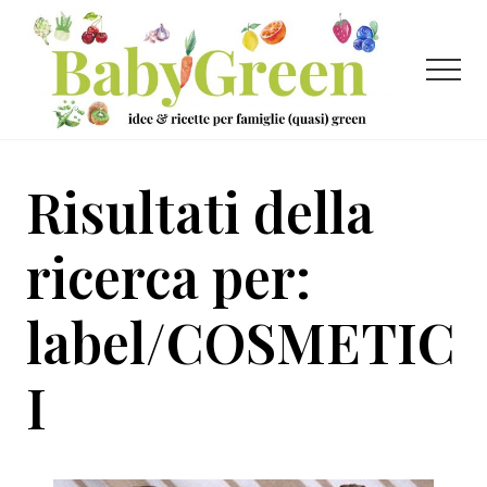
Menu
Passa
Passa
al
al
contenuto
piè
Menu
principale
di
pagina
Idee
e
Risultati della
ricette
per
ricerca per:
famiglie
label/COSMETIC
(quasi)
green
I