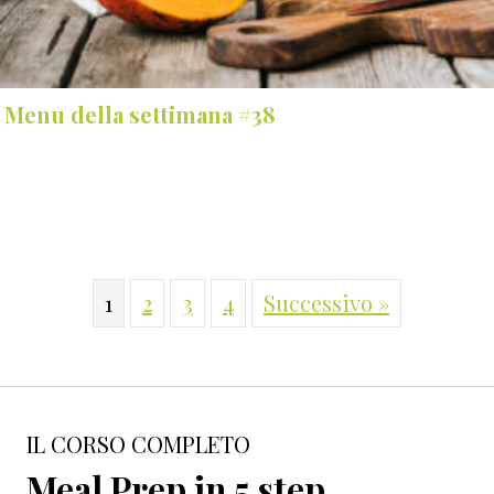
Menu della settimana #38
1
2
3
4
Successivo »
IL CORSO COMPLETO
Meal Prep in 5 step