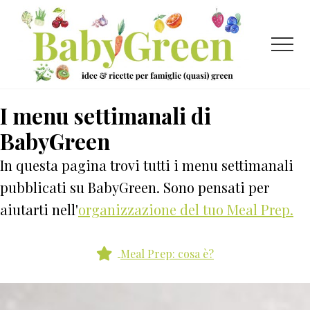
Menu
Passa
Passa
al
al
contenuto
piè
Menu
principale
di
pagina
Idee
I menu settimanali di
e
BabyGreen
ricette
per
In questa pagina trovi tutti i menu settimanali
famiglie
pubblicati su BabyGreen. Sono pensati per
(quasi)
aiutarti nell'
organizzazione del tuo Meal Prep.
green
Meal Prep: cosa è?