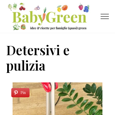
Menu
Passa
Passa
al
al
contenuto
piè
Menu
principale
di
pagina
Idee
e
Detersivi e
ricette
per
pulizia
famiglie
(quasi)
green
Pin