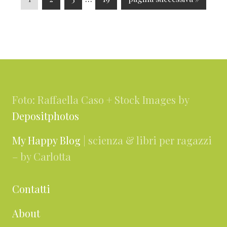
a
a
a
interim
a
a
g
g
g
omesse
g
i
i
i
i
i
a
n
n
n
n
l
Footer
a
a
a
a
l
a
Foto: Raffaella Caso + Stock Images by
Depositphotos
My Happy Blog
| scienza & libri per ragazzi
– by Carlotta
Contatti
About