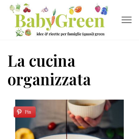
Menu
Passa
Passa
al
al
contenuto
piè
Menu
principale
di
pagina
Idee
e
La cucina
ricette
per
organizzata
famiglie
(quasi)
green
Pin