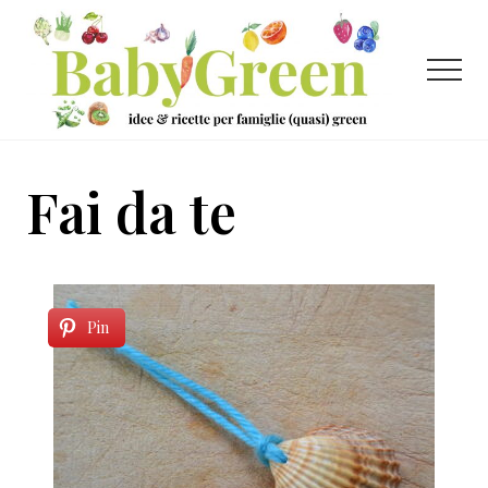
Menu
Passa
Passa
al
al
contenuto
piè
Menu
principale
di
pagina
Idee
e
Fai da te
ricette
per
famiglie
(quasi)
Pin
green