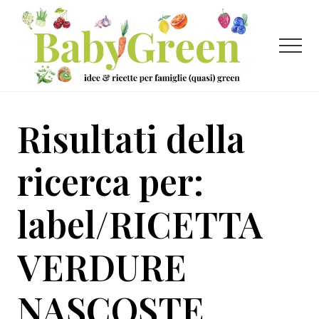
Menu
Passa
Passa
al
al
contenuto
piè
Menu
principale
di
pagina
Idee
e
Risultati della
ricette
per
ricerca per:
famiglie
label/RICETTA
(quasi)
green
VERDURE
NASCOSTE