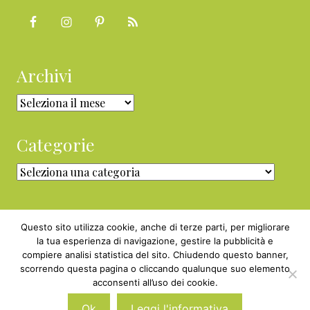
Archivi
Archivi
Categorie
Categorie
Questo sito utilizza cookie, anche di terze parti, per migliorare
la tua esperienza di navigazione, gestire la pubblicità e
compiere analisi statistica del sito. Chiudendo questo banner,
Copyright © 2010 - 2026 BabyGreen™ ·
scorrendo questa pagina o cliccando qualunque suo elemento
P.IVA 05829800969 · Webmaster
acconsenti all’uso dei cookie.
Nexnova.net
Ok
Leggi l'informativa