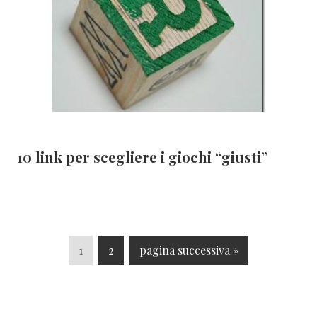
10 link per scegliere i giochi “giusti”
P
P
V
1
2
pagina successiva »
a
a
a
g
g
i
i
i
a