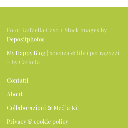
n
n
l
Footer
a
a
l
a
Foto: Raffaella Caso + Stock Images by
Depositphotos
My Happy Blog
| scienza & libri per ragazzi
– by Carlotta
Contatti
About
Collaborazioni & Media Kit
Privacy & cookie policy