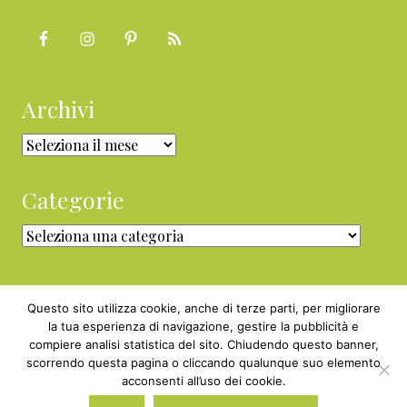
Archivi
Archivi
Categorie
Categorie
Questo sito utilizza cookie, anche di terze parti, per migliorare
la tua esperienza di navigazione, gestire la pubblicità e
compiere analisi statistica del sito. Chiudendo questo banner,
Copyright © 2010 - 2026 BabyGreen™ ·
scorrendo questa pagina o cliccando qualunque suo elemento
P.IVA 05829800969 · Webmaster
acconsenti all’uso dei cookie.