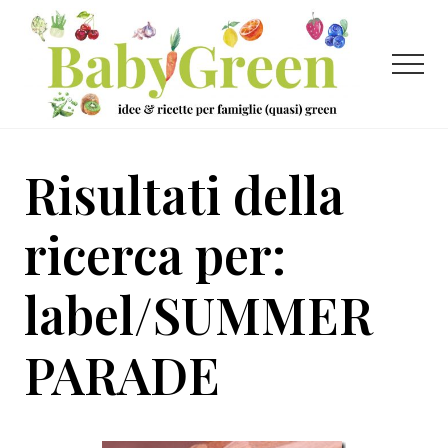
Menu
Passa
Passa
al
al
contenuto
piè
Menu
principale
di
pagina
Idee
e
Risultati della
ricette
per
ricerca per:
famiglie
label/SUMMER
(quasi)
green
PARADE