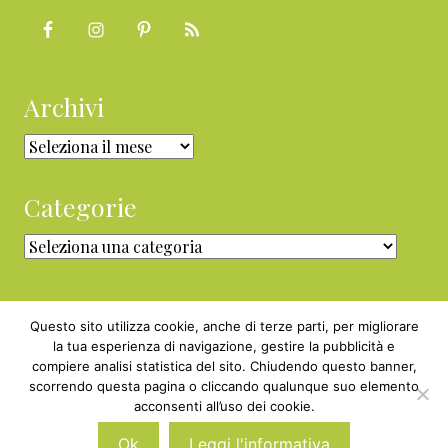
Archivi
Archivi
Categorie
Categorie
Questo sito utilizza cookie, anche di terze parti, per migliorare
la tua esperienza di navigazione, gestire la pubblicità e
compiere analisi statistica del sito. Chiudendo questo banner,
Copyright © 2010 - 2026 BabyGreen™ ·
scorrendo questa pagina o cliccando qualunque suo elemento
P.IVA 05829800969 · Webmaster
acconsenti all’uso dei cookie.
Nexnova.net
Ok
Leggi l'informativa