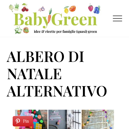
Menu
Passa
Passa
al
al
contenuto
piè
Menu
principale
di
pagina
Idee
e
ALBERO DI
ricette
per
NATALE
famiglie
ALTERNATIVO
(quasi)
green
Pin