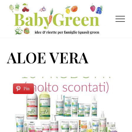
Menu
Passa
Passa
al
al
contenuto
piè
Menu
principale
di
pagina
Idee
e
ALOE VERA
ricette
per
famiglie
(quasi)
Pin
green