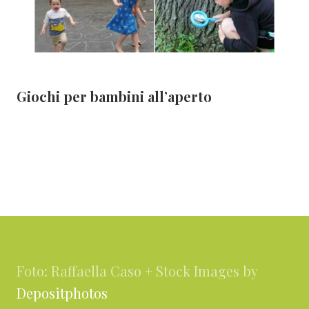
Giochi per bambini all’aperto
Footer
Foto: Raffaella Caso + Stock Images by
Depositphotos