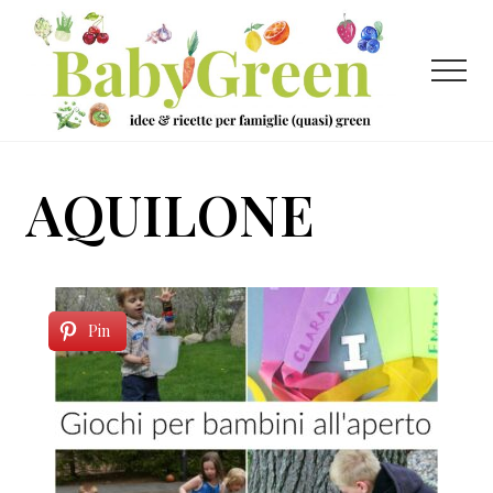
Menu
Passa
Passa
al
al
contenuto
piè
Menu
principale
di
pagina
Idee
e
AQUILONE
ricette
per
famiglie
(quasi)
Pin
green