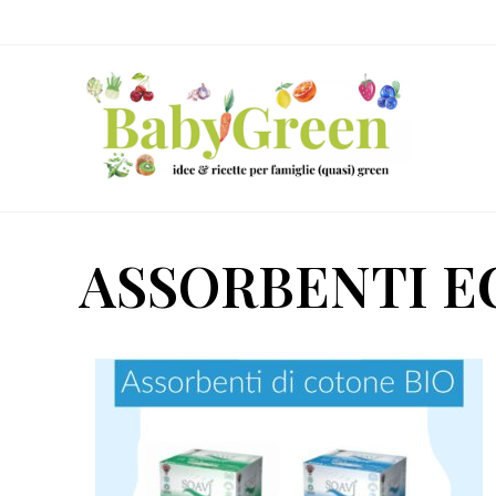
Skip
Passa
Passa
to
al
al
right
contenuto
piè
header
principale
di
navigation
pagina
Idee
e
ASSORBENTI E
ricette
per
famiglie
(quasi)
green