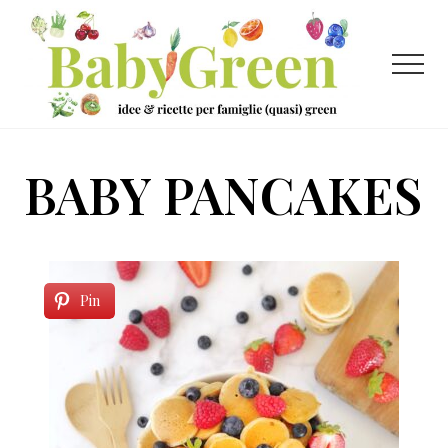
Menu
Passa
Passa
al
al
contenuto
piè
Menu
principale
di
pagina
Idee
e
BABY PANCAKES
ricette
per
famiglie
(quasi)
Pin
green