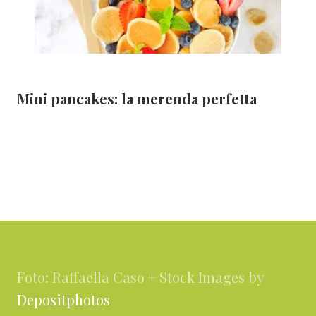
Mini pancakes: la merenda perfetta
Footer
Foto: Raffaella Caso + Stock Images by
Depositphotos