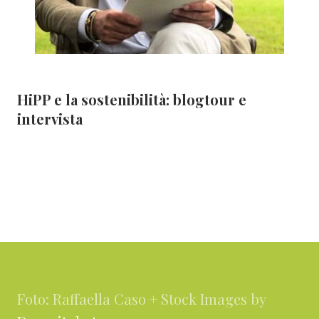
HiPP e la sostenibilità: blogtour e
intervista
Footer
Foto: Raffaella Caso + Stock Images by