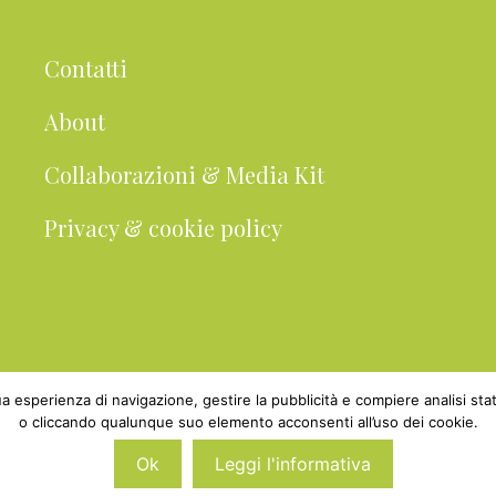
Contatti
About
Collaborazioni & Media Kit
Privacy & cookie policy
 tua esperienza di navigazione, gestire la pubblicità e compiere analisi 
o cliccando qualunque suo elemento acconsenti all’uso dei cookie.
0 - 2026 BabyGreen™ · P.IVA 05829800969 · Webm
Ok
Leggi l'informativa