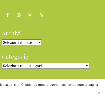
Archivi
Archivi
Categorie
Categorie
statistica del sito. Chiudendo questo banner, scorrendo questa pagina
aster
Nexnova.net