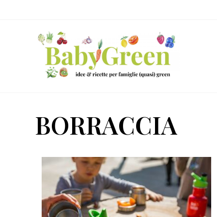
Skip
Passa
Passa
to
al
al
right
contenuto
piè
header
principale
di
navigation
pagina
Idee
e
BORRACCIA
ricette
per
famiglie
(quasi)
green