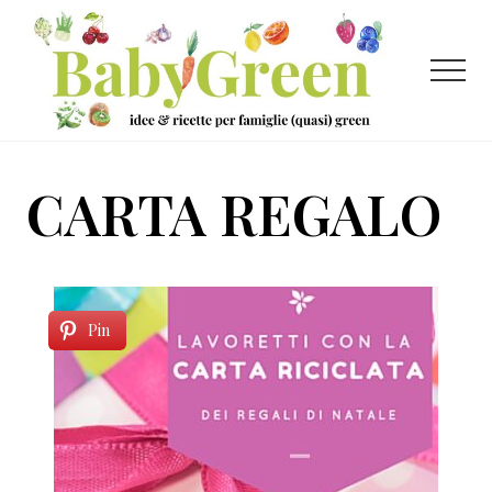
Menu
Passa
Passa
al
al
contenuto
piè
Menu
principale
di
pagina
Idee
e
CARTA REGALO
ricette
per
famiglie
(quasi)
Pin
green