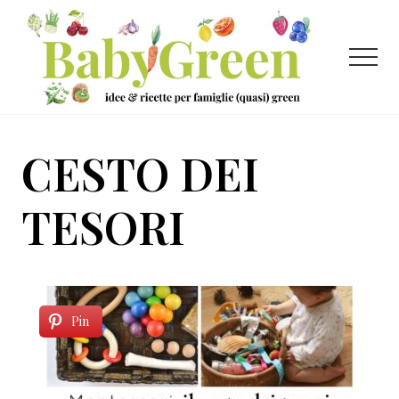
Menu
Passa
Passa
al
al
contenuto
piè
Menu
principale
di
pagina
Idee
e
CESTO DEI
ricette
per
TESORI
famiglie
(quasi)
green
Pin