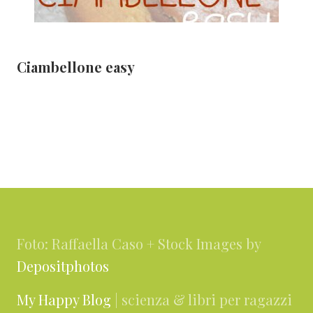
Ciambellone easy
Footer
Foto: Raffaella Caso + Stock Images by
Depositphotos
My Happy Blog
| scienza & libri per ragazzi