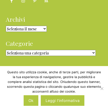
Archivi
Archivi
Categorie
Categorie
Questo sito utilizza cookie, anche di terze parti, per migliorare
la tua esperienza di navigazione, gestire la pubblicità e
compiere analisi statistica del sito. Chiudendo questo banner,
Copyright © 2010 - 2026 BabyGreen™ ·
scorrendo questa pagina o cliccando qualunque suo elemento
P.IVA 05829800969 · Webmaster
acconsenti all’uso dei cookie.
Nexnova.net
Ok
Leggi l'informativa