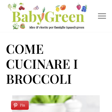
Menu
Passa
Passa
al
al
contenuto
piè
Menu
principale
di
pagina
Idee
e
COME
ricette
per
CUCINARE I
famiglie
BROCCOLI
(quasi)
green
Pin