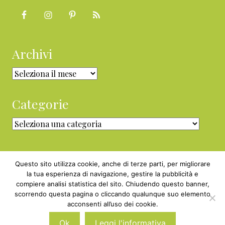
Archivi
Archivi
Categorie
Categorie
Questo sito utilizza cookie, anche di terze parti, per migliorare
la tua esperienza di navigazione, gestire la pubblicità e
compiere analisi statistica del sito. Chiudendo questo banner,
Copyright © 2010 - 2026 BabyGreen™ ·
scorrendo questa pagina o cliccando qualunque suo elemento
P.IVA 05829800969 · Webmaster
acconsenti all’uso dei cookie.
Nexnova.net
Ok
Leggi l'informativa