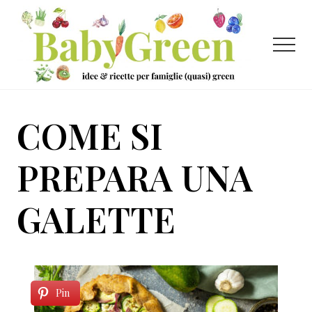
Menu
Passa
Passa
al
al
contenuto
piè
Menu
principale
di
pagina
Idee
e
COME SI
ricette
per
PREPARA UNA
famiglie
GALETTE
(quasi)
green
Pin