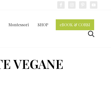
Bef
Hea
Montessori
SHOP
eBOOK & CORSI
Cerca
TE VEGANE