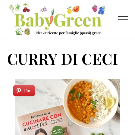
Menu
Passa
Passa
al
al
contenuto
piè
Menu
principale
di
pagina
Idee
e
CURRY DI CECI
ricette
per
famiglie
(quasi)
Pin
green