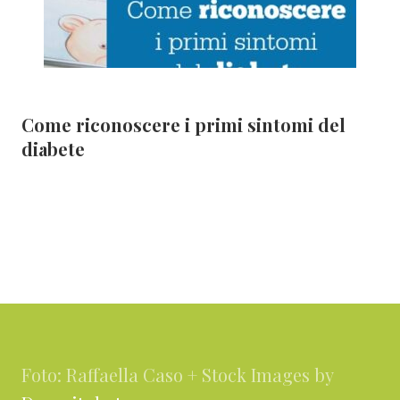
Come riconoscere i primi sintomi del
diabete
Footer
Foto: Raffaella Caso + Stock Images by