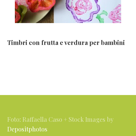
Timbri con frutta e verdura per bambini
Footer
Foto: Raffaella Caso + Stock Images by
Depositphotos