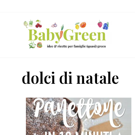
Skip
Passa
Passa
to
al
al
right
contenuto
piè
header
principale
di
navigation
pagina
Idee
e
dolci di natale
ricette
per
famiglie
(quasi)
green