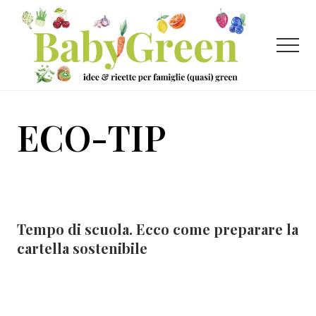
Menu
Passa
Passa
al
al
contenuto
piè
Menu
principale
di
pagina
Idee
e
ECO-TIP
ricette
per
famiglie
(quasi)
Tempo di scuola. Ecco come preparare la
green
cartella sostenibile