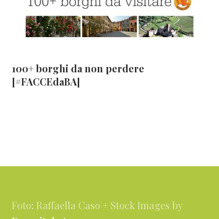
100+ borghi da non perdere
[#FACCEdaBA]
Footer
Foto: Raffaella Caso + Stock Images by