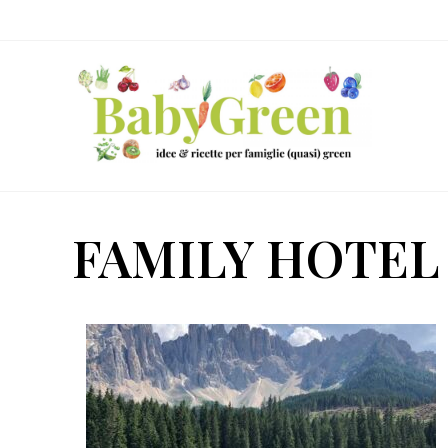
Skip
Passa
Passa
to
al
al
right
contenuto
piè
header
principale
di
navigation
pagina
Idee
e
FAMILY HOTEL
ricette
per
famiglie
(quasi)
green