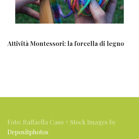
Attività Montessori: la forcella di legno
Footer
Foto: Raffaella Caso + Stock Images by
Depositphotos