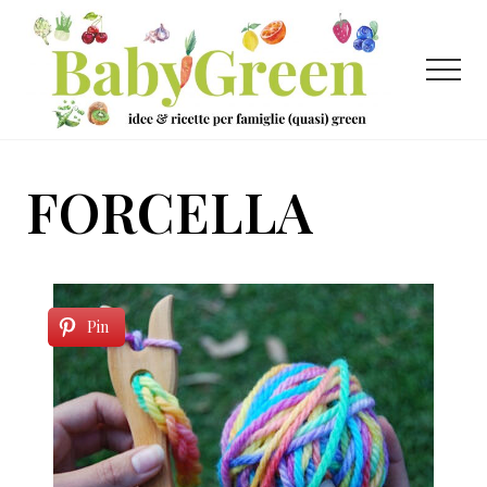
Menu
Passa
Passa
al
al
contenuto
piè
Menu
principale
di
pagina
Idee
e
FORCELLA
ricette
per
famiglie
(quasi)
Pin
green