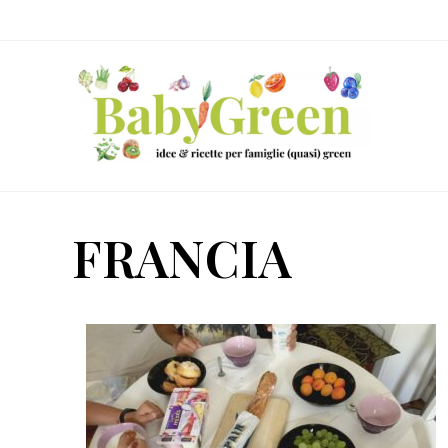
Skip
Passa
Passa
to
al
al
right
contenuto
piè
header
principale
di
navigation
pagina
Idee
e
FRANCIA
ricette
per
famiglie
(quasi)
green