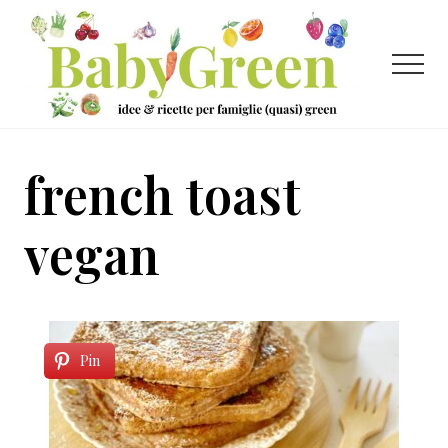
Menu
Passa
Passa
al
al
contenuto
piè
Menu
principale
di
pagina
Idee
e
french toast
ricette
per
vegan
famiglie
(quasi)
green
Pin