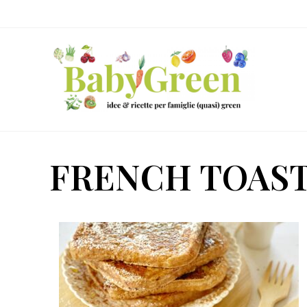
Skip
Passa
Passa
to
al
al
right
contenuto
piè
header
principale
di
navigation
pagina
Idee
e
FRENCH TOAS
ricette
per
famiglie
(quasi)
green