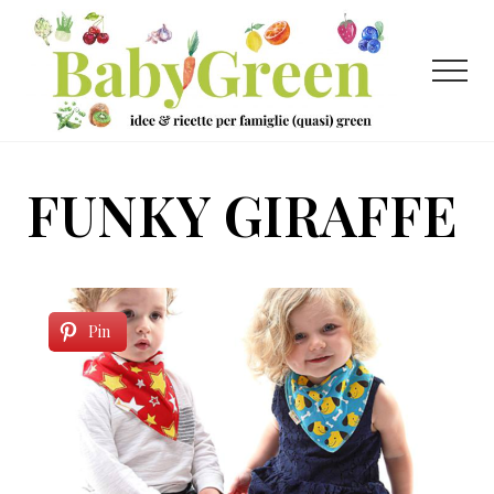
Menu
Passa
Passa
al
al
contenuto
piè
Menu
principale
di
pagina
Idee
e
FUNKY GIRAFFE
ricette
per
famiglie
(quasi)
Pin
green