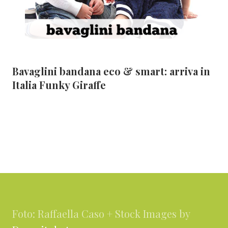
Bavaglini bandana eco & smart: arriva in
Italia Funky Giraffe
Footer
Foto: Raffaella Caso + Stock Images by