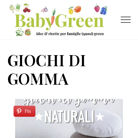
Menu
Passa
Passa
al
al
contenuto
piè
Menu
principale
di
pagina
Idee
e
GIOCHI DI
ricette
per
GOMMA
famiglie
(quasi)
green
Pin