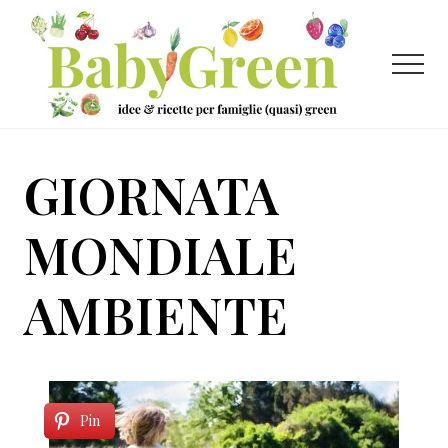
Menu
Passa
Passa
al
al
contenuto
piè
Menu
principale
di
pagina
Idee
e
GIORNATA
ricette
per
MONDIALE
famiglie
AMBIENTE
(quasi)
green
Pin