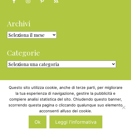
Archivi
Archivi
Categorie
Categorie
Questo sito utilizza cookie, anche di terze parti, per migliorare
la tua esperienza di navigazione, gestire la pubblicità e
compiere analisi statistica del sito. Chiudendo questo banner,
Copyright © 2010 - 2026 BabyGreen™ ·
scorrendo questa pagina o cliccando qualunque suo elemento
P.IVA 05829800969 · Webmaster
acconsenti all’uso dei cookie.
Nexnova.net
Ok
Leggi l'informativa