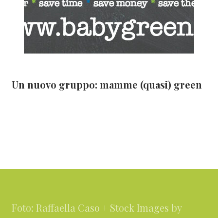
Un nuovo gruppo: mamme (quasi) green
Footer
Foto: Raffaella Caso + Stock Images by