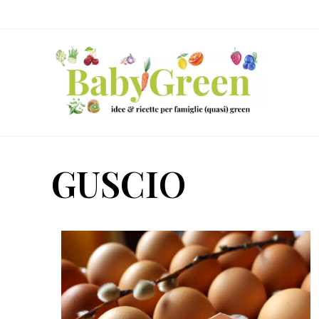
Skip
Passa
Passa
to
al
al
right
contenuto
piè
header
principale
di
navigation
pagina
Idee
e
GUSCIO
ricette
per
famiglie
(quasi)
green