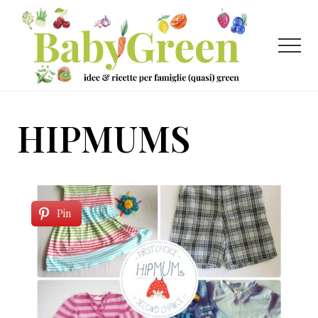
Menu
Passa
Passa
al
al
contenuto
piè
Menu
principale
di
pagina
Idee
e
HIPMUMS
ricette
per
famiglie
(quasi)
Pin
green