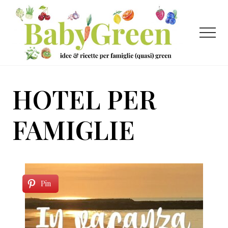
Menu
Passa
Passa
al
al
contenuto
piè
Menu
principale
di
pagina
Idee
e
HOTEL PER
ricette
per
FAMIGLIE
famiglie
(quasi)
green
Pin