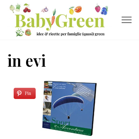
Menu
Passa
Passa
al
al
contenuto
piè
Menu
principale
di
pagina
Idee
e
in evi
ricette
per
famiglie
(quasi)
Pin
green