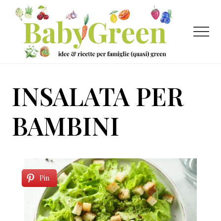
Menu
Passa
Passa
al
al
contenuto
piè
Menu
principale
di
pagina
Idee
e
INSALATA PER
ricette
per
BAMBINI
famiglie
(quasi)
green
Pin