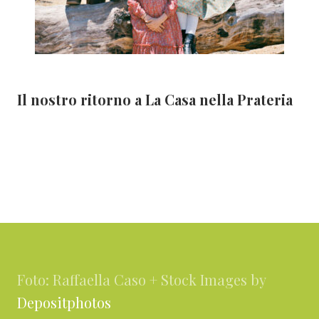
Il nostro ritorno a La Casa nella Prateria
Footer
Foto: Raffaella Caso + Stock Images by
Depositphotos