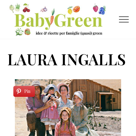
Menu
Passa
Passa
al
al
contenuto
piè
Menu
principale
di
pagina
Idee
e
LAURA INGALLS
ricette
per
famiglie
(quasi)
Pin
green