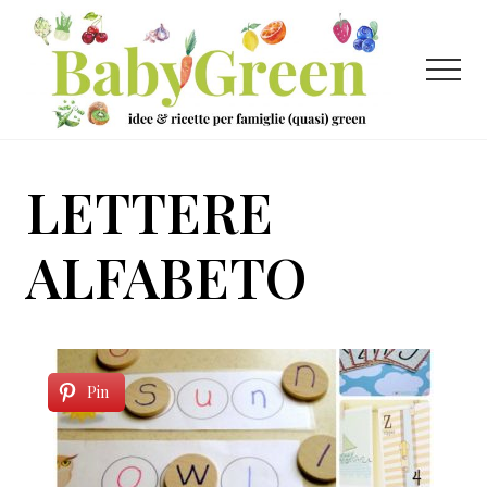
Menu
Passa
Passa
al
al
contenuto
piè
Menu
principale
di
pagina
Idee
e
LETTERE
ricette
per
ALFABETO
famiglie
(quasi)
green
Pin