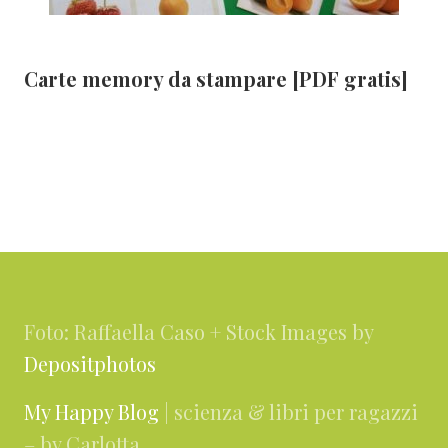
Carte memory da stampare [PDF gratis]
Footer
Foto: Raffaella Caso + Stock Images by
Depositphotos
My Happy Blog
| scienza & libri per ragazzi
– by Carlotta