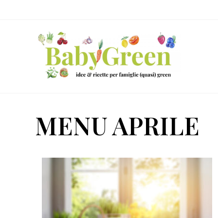
Skip
Passa
Passa
to
al
al
right
contenuto
piè
header
principale
di
navigation
pagina
Idee
e
MENU APRILE
ricette
per
famiglie
(quasi)
green