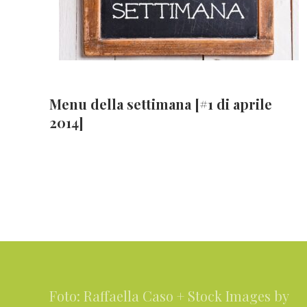
Menu della settimana [#1 di aprile
2014]
Footer
Foto: Raffaella Caso + Stock Images by