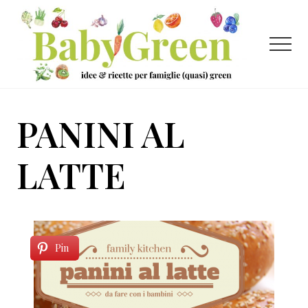
Menu
Passa
Passa
al
al
contenuto
piè
Menu
principale
di
pagina
Idee
e
PANINI AL
ricette
per
LATTE
famiglie
(quasi)
green
Pin