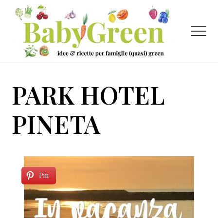
Menu
Passa
Passa
al
al
contenuto
piè
Menu
principale
di
pagina
Idee
e
PARK HOTEL
ricette
per
PINETA
famiglie
(quasi)
green
Pin