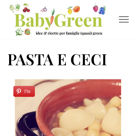
Menu
Passa
Passa
al
al
contenuto
piè
Menu
principale
di
pagina
Idee
e
PASTA E CECI
ricette
per
famiglie
(quasi)
Pin
green