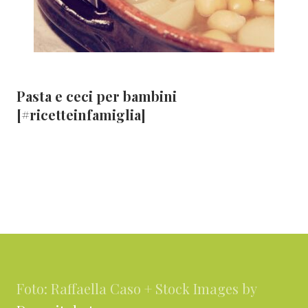
Pasta e ceci per bambini
[#ricetteinfamiglia]
Footer
Foto: Raffaella Caso + Stock Images by