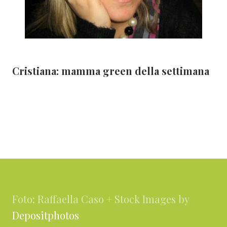
Cristiana: mamma green della settimana
Footer
Foto: Raffaella Caso + Stock Images by
Depositphotos