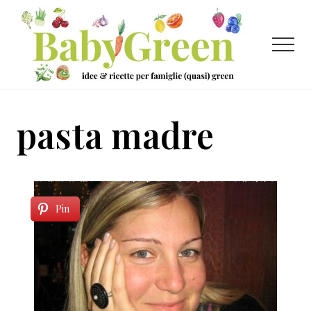
Menu
Passa
Passa
al
al
contenuto
piè
Menu
principale
di
pagina
Idee
e
pasta madre
ricette
per
famiglie
(quasi)
Pin
green