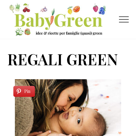
Menu
Passa
Passa
al
al
contenuto
piè
Menu
principale
di
pagina
Idee
e
REGALI GREEN
ricette
per
famiglie
(quasi)
Pin
green