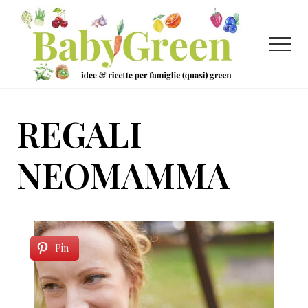
Menu
Passa
Passa
al
al
contenuto
piè
Menu
principale
di
pagina
Idee
e
REGALI
ricette
per
NEOMAMMA
famiglie
(quasi)
green
Pin